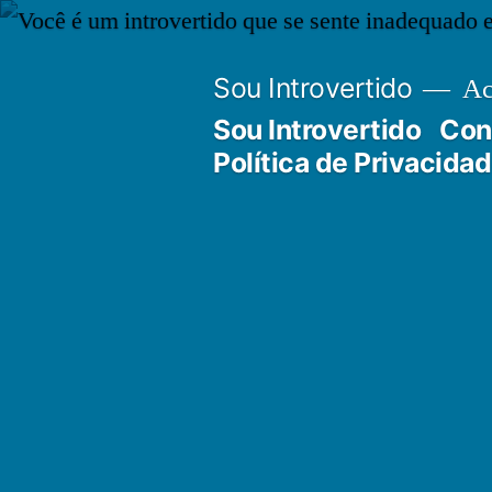
Pular
para
Sou Introvertido
Ace
o
Sou Introvertido
Con
conteúdo
Política de Privacida